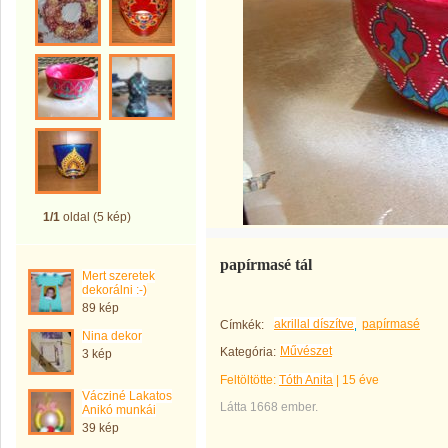
1/1
oldal (5 kép)
papírmasé tál
Mert szeretek
dekorálni :-)
89 kép
akrillal díszítve
papírmasé
Címkék:
Nina dekor
Művészet
Kategória:
3 kép
Feltöltötte:
Tóth Anita
|
15 éve
Vácziné Lakatos
Látta 1668 ember.
Anikó munkái
39 kép