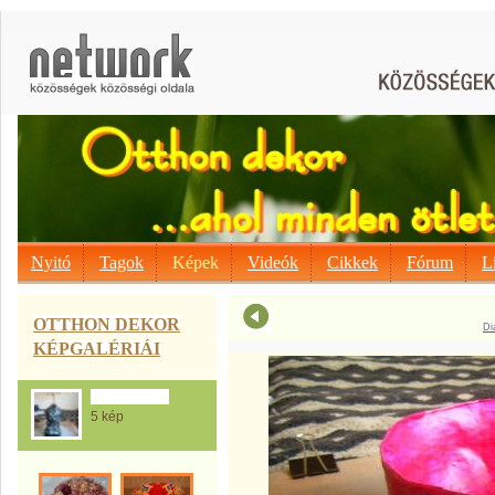
Nyitó
Tagok
Képek
Videók
Cikkek
Fórum
L
OTTHON DEKOR
Di
KÉPGALÉRIÁI
Anita munkái
5 kép