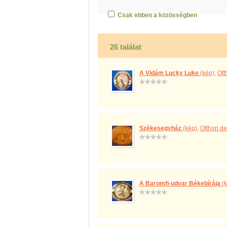
Csak ebben a közösségben
26 találat
A Vidám Lucky Luke
(kép)
,
Ott
Székesegyház
(kép)
,
Otthon de
A Baromfi-udvar Békebírája
(k