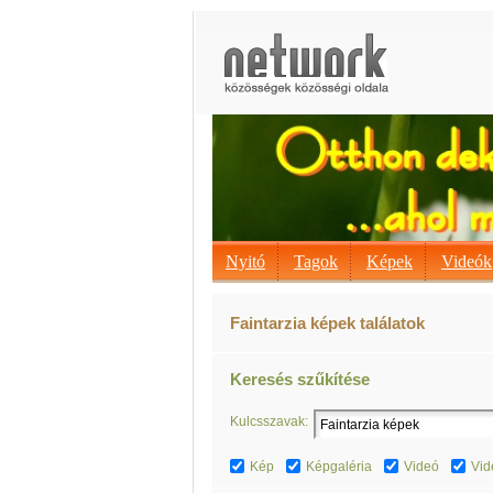
Nyitó
Tagok
Képek
Videók
Faintarzia képek találatok
Keresés szűkítése
Kulcsszavak:
Kép
Képgaléria
Videó
Vid