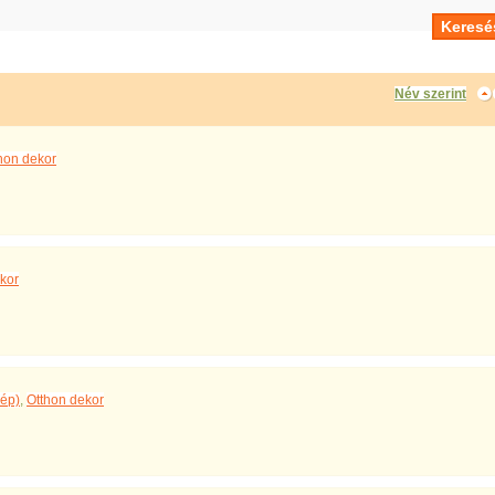
Név szerint
hon dekor
kor
ép)
,
Otthon dekor