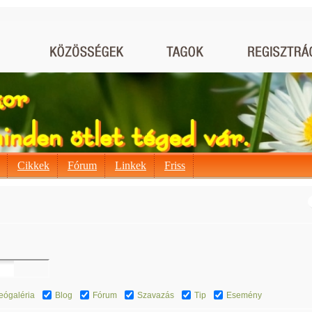
Cikkek
Fórum
Linkek
Friss
eógaléria
Blog
Fórum
Szavazás
Tip
Esemény