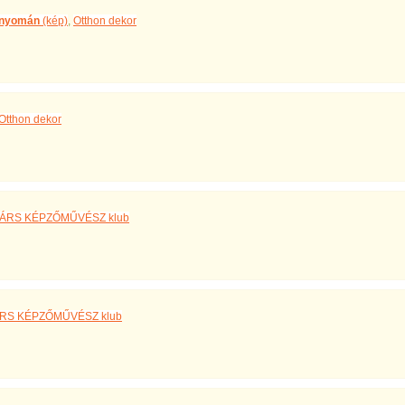
a nyomán
(kép)
,
Otthon dekor
Otthon dekor
ÁRS KÉPZŐMŰVÉSZ klub
RS KÉPZŐMŰVÉSZ klub