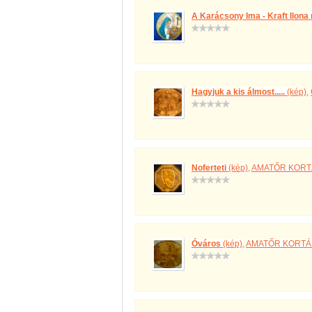
A Karácsony Ima - Kraft Ilon
Hagyjuk a kis álmost.....
(kép)
,
Noferteti
(kép)
,
AMATŐR KORT
Óváros
(kép)
,
AMATŐR KORTÁ