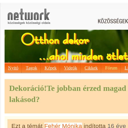
Nyitó
Tagok
Képek
Videók
Cikkek
Fórum
L
Dekoráció!Te jobban érzed magad 
lakásod?
Ezt a témát
Fehér Mónika
indította
16 éve