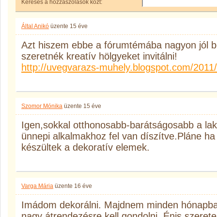
Keresés a hozzászólások közt:
Által Anikó
üzente
15 éve
Azt hiszem ebbe a fórumtémába nagyon jól bel
szeretnék kreatív hölgyeket invitálni!
http://uvegvarazs-muhely.blogspot.com/2011/
Szomor Mónika
üzente
15 éve
Igen,sokkal otthonosabb-barátságosabb a la
ünnepi alkalmakhoz fel van díszítve.Pláne 
készültek a dekoratív elemek.
Varga Mária
üzente
16 éve
Imádom dekorálni. Majdnem minden hónapba
nagy átrendezésre kell gondolni. Énis szeret