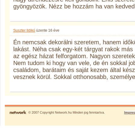
gyöngyözök. Nézz be hozzám ha van kedved
Suszter Ildikó
üzente
16 éve
Én nemcsak dekorálni szeretem, hanem időkö
lakást. Néha csak egy-két tárgyat rakok más 
az egész házat felforgatom. Nagyon szeretek
Nem tudom ki hogy van vele, de én sokkal 
családom, barátaim és saját kezem által készí
vesznek körül. Sokkal otthonosabb, személy
© 2007 Copyright Network.hu Minden jog fenntartva.
Impre