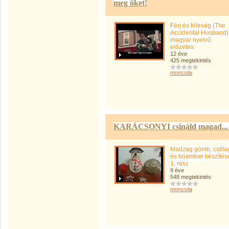
meg őket!
Férj és féleség (The
Accidental Husband)
magyar nyelvű
előzetes
12 éve
425 megtekintés
moncsila
KARÁCSONYI csináld magad... 
Madzag gömb, csilla
és hóember készítés
1. rész
9 éve
548 megtekintés
moncsila