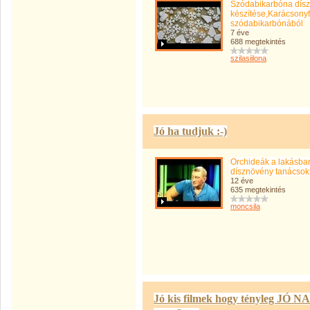
Szódabikarbóna dísz
készítése,Karácsony
szódabikarbónából
7 éve
688 megtekintés
szilasiilona
Jó ha tudjuk :-)
Orchideák a lakásban
dísznövény tanácsok
12 éve
635 megtekintés
moncsila
Jó kis filmek hogy tényleg JÓ 