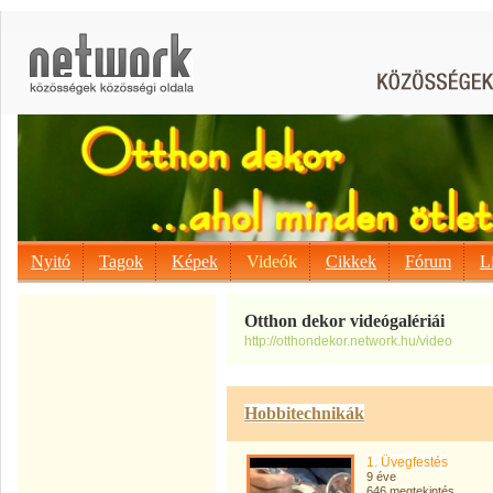
Nyitó
Tagok
Képek
Videók
Cikkek
Fórum
L
Otthon dekor videógalériái
http://otthondekor.network.hu/video
Hobbitechnikák
1. Üvegfestés
9 éve
646 megtekintés