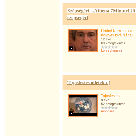
Szépségért....Athena 7MinuteLift 
szépségért
Uraim! Nem csak a
hölgyek kiváltsága!
12 éve
696 megtekintés
korcsokmarcsi
Tojásfestés ötletek :-)
Tojásfestés
9 éve
520 megtekintés
moncsila