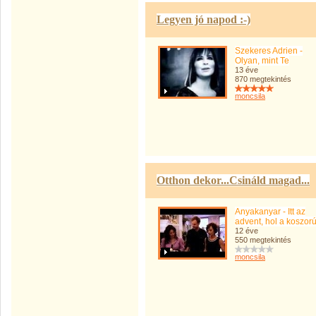
Legyen jó napod :-)
Szekeres Adrien -
Olyan, mint Te
13 éve
870 megtekintés
moncsila
Otthon dekor...Csináld magad...
Anyakanyar - Itt az
advent, hol a koszor
12 éve
550 megtekintés
moncsila