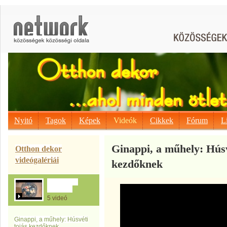
Nyitó
Tagok
Képek
Videók
Cikkek
Fórum
L
Ginappi, a műhely: Húsv
Otthon dekor
videógalériái
kezdőknek
Tojásfestés
ötletek :-)
5 videó
Ginappi, a műhely: Húsvéti
tojás kezdőknek