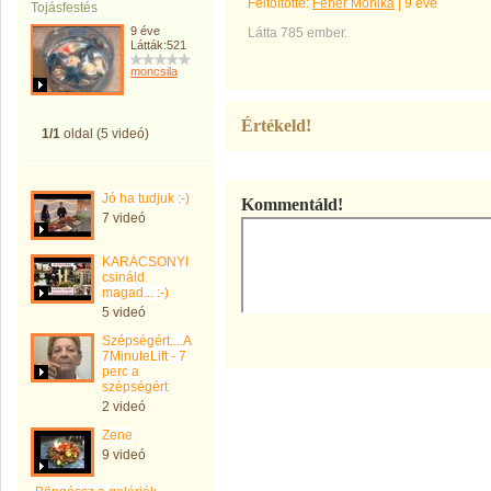
Feltöltötte:
Fehér Mónika
|
9 éve
Tojásfestés
9 éve
Látta 785 ember.
Látták:521
moncsila
Értékeld!
1/1
oldal (5 videó)
Jó ha tudjuk :-)
Kommentáld!
7 videó
KARÁCSONYI
csináld
magad... :-)
5 videó
Szépségért....Athena
7MinuteLift - 7
perc a
szépségért
2 videó
Zene
9 videó