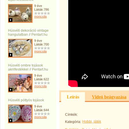
9 éve
Látták:786
moncsila
Húsvéti dekoráció vintage
hangulatban // Pentart.hu
9 éve
Látták:700
moncsila
Húsvéti ombre tojások
akrilfestékkel // Pentart.hu
9 éve
Látták:622
moncsila
Leírás
Videó beágyazása
Húsvéti pöttyös tojások
9 éve
Látták:644
Címkék:
moncsila
Hobbi, játék
Kategória: