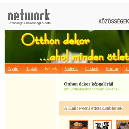
Nyitó
Tagok
Képek
Videók
Cikkek
Fórum
L
Otthon dekor képgalériái
http://otthondekor.network.hu/kepek
A Halloweeni ötletek,sablonok