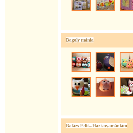
Bagoly mánia
Balázs Edit...Harisnyamániám