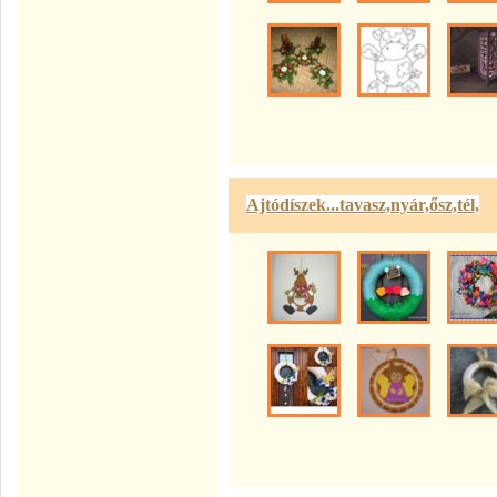
Ajtódíszek...tavasz,nyár,ősz,tél,