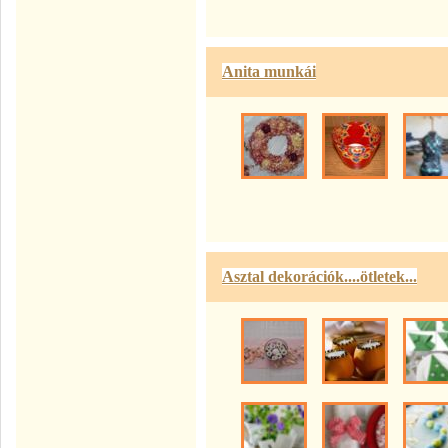
Anita munkái
Asztal dekorációk....ötletek...