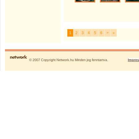
1
2
3
4
5
6
>
»
© 2007 Copyright Network.hu Minden jog fenntartva.
Impre