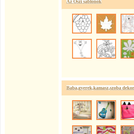
Az Őszi sablonok
Baba,gyerek,kamasz,szoba dekor.