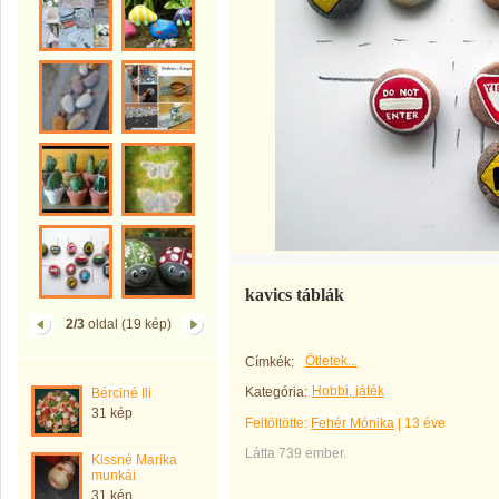
kavics táblák
2/3
oldal (19 kép)
Ötletek...
Címkék:
Hobbi, játék
Kategória:
Bérciné Ili
31 kép
Feltöltötte:
Fehér Mónika
|
13 éve
Látta 739 ember.
Kissné Marika
munkái
31 kép