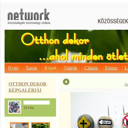
Nyitó
Tagok
Képek
Videók
Cikkek
Fórum
L
OTTHON DEKOR
Di
KÉPGALÉRIÁI
A Kavics mánia...
19 kép