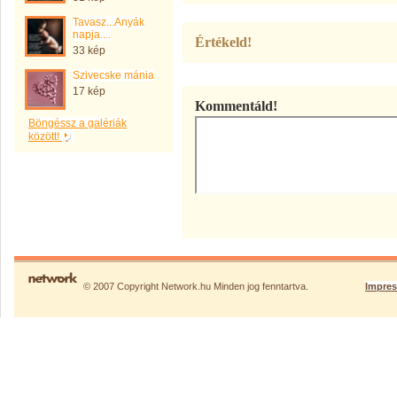
Tavasz...Anyák
napja....
Értékeld!
33 kép
Szivecske mánia
17 kép
Kommentáld!
Böngéssz a galériák
között!
© 2007 Copyright Network.hu Minden jog fenntartva.
Impre