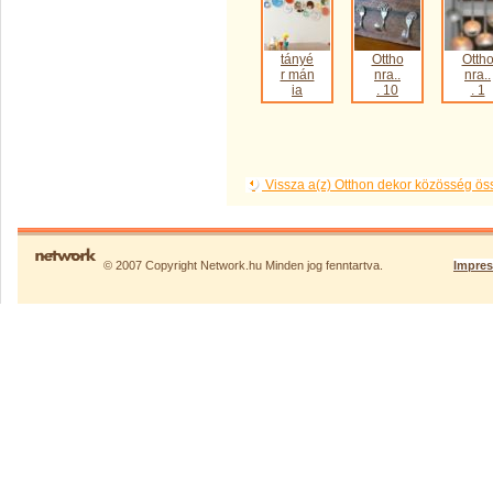
tányé
Ottho
Otth
r mán
nra..
nra..
ia
. 10
. 1
Vissza a(z) Otthon dekor közösség ö
© 2007 Copyright Network.hu Minden jog fenntartva.
Impre