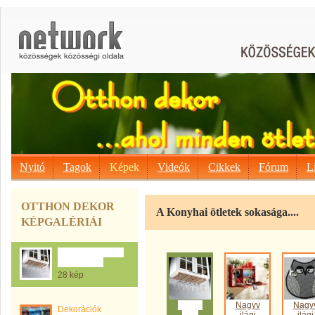
Nyitó
Tagok
Képek
Videók
Cikkek
Fórum
L
OTTHON DEKOR
A Konyhai ötletek sokasága....
KÉPGALÉRIÁI
A Konyhai ötletek
sokasága....
28 kép
Nagyv
Nagyv
Nagy
Dekorációk