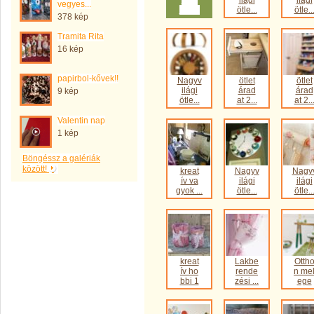
ilági
ilági
ilági
vegyes...
ötle...
ötle...
ötle..
378 kép
Tramita Rita
16 kép
papirbol-kővek!!
Nagyv
ötlet
ötlet
ilági
árad
árad
9 kép
ötle...
at 2...
at 2..
Valentin nap
1 kép
Böngéssz a galériák
között!
kreat
Nagyv
Nagy
ív va
ilági
ilági
gyok ...
ötle...
ötle..
kreat
Lakbe
Otth
ív ho
rende
n me
bbi 1
zési ...
ege