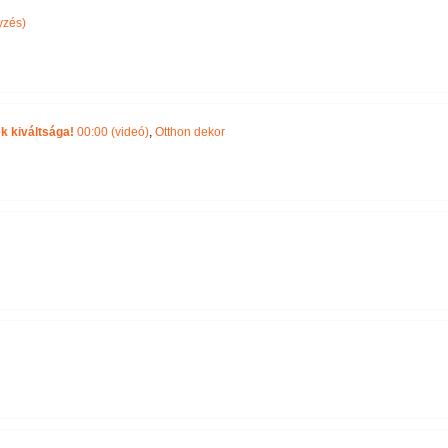
yzés)
k kiváltsága!
00:00 (videó)
,
Otthon dekor