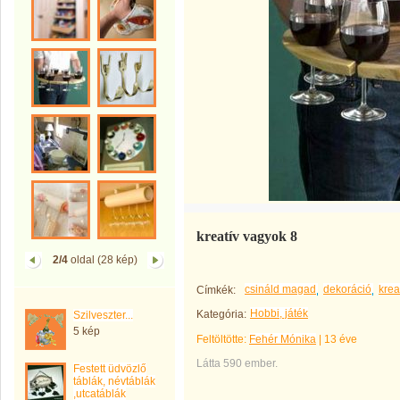
kreatív vagyok 8
2/4
oldal (28 kép)
csináld magad
dekoráció
krea
Címkék:
Hobbi, játék
Kategória:
Szilveszter...
5 kép
Feltöltötte:
Fehér Mónika
|
13 éve
Látta 590 ember.
Festett üdvözlő
táblák, névtáblák
,utcatáblák