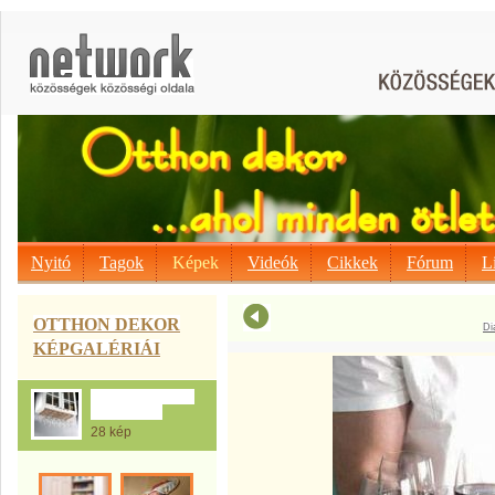
Nyitó
Tagok
Képek
Videók
Cikkek
Fórum
L
OTTHON DEKOR
Di
KÉPGALÉRIÁI
A Konyhai ötletek
sokasága....
28 kép