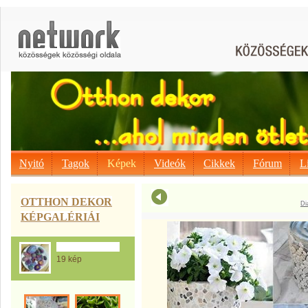
Nyitó
Tagok
Képek
Videók
Cikkek
Fórum
L
OTTHON DEKOR
Di
KÉPGALÉRIÁI
A Kavics mánia...
19 kép