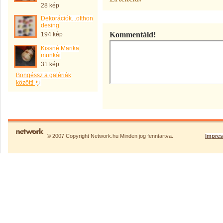
28 kép
Dekorációk...otthon
desing
Kommentáld!
194 kép
Kissné Marika
munkái
31 kép
Böngéssz a galériák
között!
© 2007 Copyright Network.hu Minden jog fenntartva.
Impre