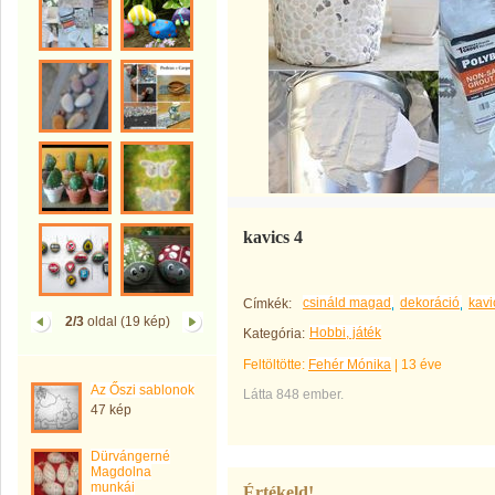
kavics 4
csináld magad
dekoráció
kavi
Címkék:
2/3
oldal (19 kép)
Hobbi, játék
Kategória:
Feltöltötte:
Fehér Mónika
|
13 éve
Az Őszi sablonok
Látta 848 ember.
47 kép
Dürvángerné
Magdolna
munkái
Értékeld!