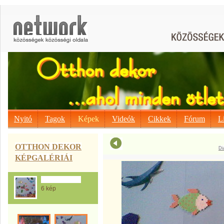
Nyitó
Tagok
Képek
Videók
Cikkek
Fórum
L
OTTHON DEKOR
Di
KÉPGALÉRIÁI
Az Ablakképek
6 kép