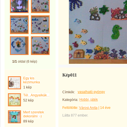
1/1
oldal (6 kép)
Kép011
Egy kis
kézimunka
1 kép
vasalható gyöngy
Címkék:
Tél...Angyalkák...
Hobbi, játék
Kategória:
52 kép
Feltöltötte:
Városi Anita
|
14 éve
Mert szeretek
Látta 877 ember.
dekorálni :-)
89 kép