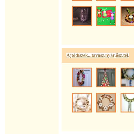
Ajtódíszek...tavasz,nyár,ősz,tél,