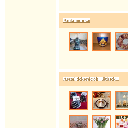
Anita munkái
Asztal dekorációk....ötletek...