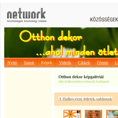
Nyitó
Tagok
Képek
Videók
Cikkek
Fórum
L
Otthon dekor képgalériái
http://otthondekor.network.hu/kepek
A Halloweeni ötletek,sablonok