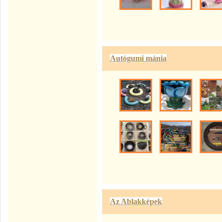
Autógumi mánia
Az Ablakképek