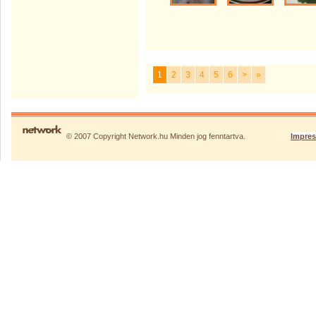
1
2
3
4
5
6
>
»
© 2007 Copyright Network.hu Minden jog fenntartva.
Impre