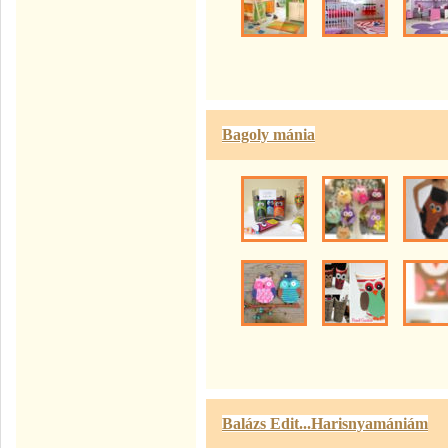
Bagoly mánia
Balázs Edit...Harisnyamániám