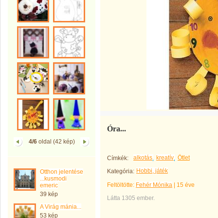
Óra...
4/6
oldal (42 kép)
alkotás
kreatív
Ötlet
Címkék:
Hobbi, játék
Kategória:
Otthon jelentése
...kusmodi
Feltöltötte:
Fehér Mónika
|
15 éve
emeric
39 kép
Látta 1305 ember.
A Virág mánia...
53 kép