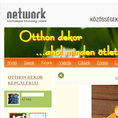
Nyitó
Tagok
Képek
Videók
Cikkek
Fórum
L
OTTHON DEKOR
Di
KÉPGALÉRIÁI
Ajándék ötletek
42 kép