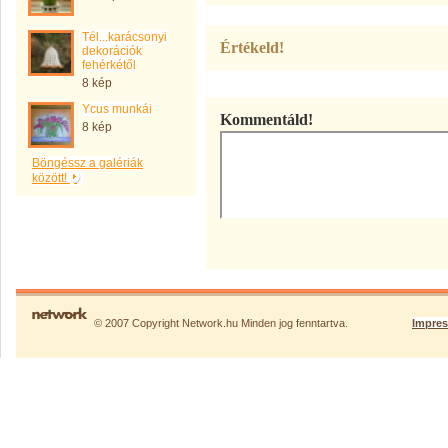
Tél...karácsonyi
Értékeld!
dekorációk
fehérkétől
8 kép
Ycus munkái
Kommentáld!
8 kép
Böngéssz a galériák
között!
© 2007 Copyright Network.hu Minden jog fenntartva.
Impre