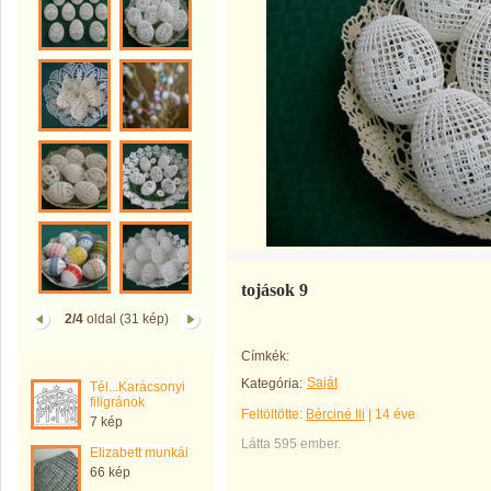
tojások 9
2/4
oldal (31 kép)
Címkék:
Saját
Kategória:
Tél...Karácsonyi
filigránok
Feltöltötte:
Bérciné Ili
|
14 éve
7 kép
Látta 595 ember.
Elizabett munkái
66 kép