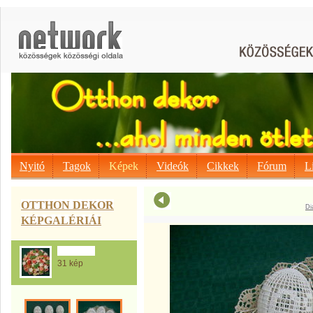
Nyitó
Tagok
Képek
Videók
Cikkek
Fórum
L
OTTHON DEKOR
Di
KÉPGALÉRIÁI
Bérciné Ili
31 kép