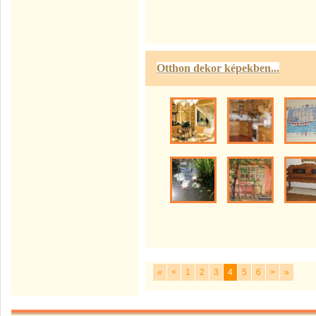
Otthon dekor képekben...
«
<
1
2
3
4
5
6
>
»