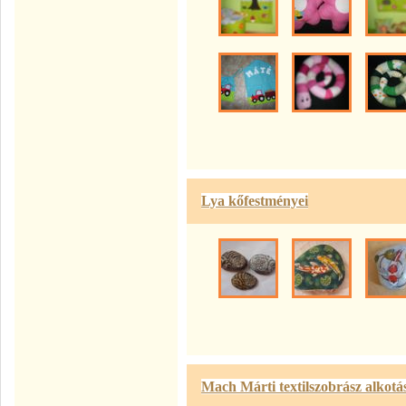
Lya kőfestményei
Mach Márti textilszobrász alkotá