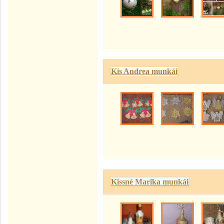
Kis Andrea munkái
Kissné Marika munkái