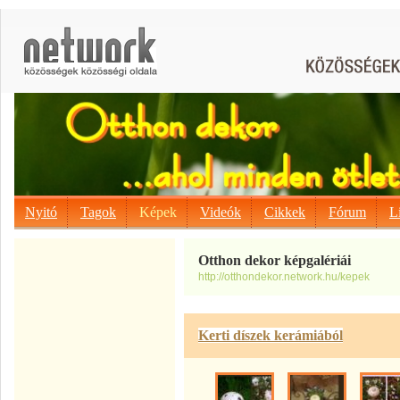
Nyitó
Tagok
Képek
Videók
Cikkek
Fórum
L
Otthon dekor képgalériái
http://otthondekor.network.hu/kepek
Kerti díszek kerámiából