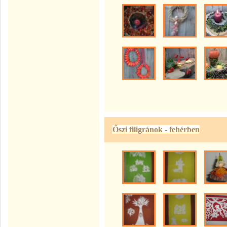
Őszi filigránok - fehérben