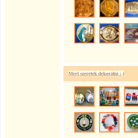
Mert szeretek dekorálni :-)