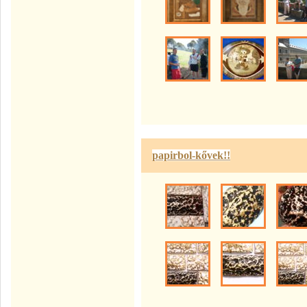
papirbol-kővek!!