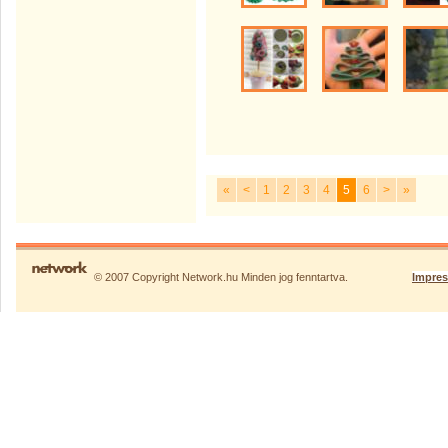
«
<
1
2
3
4
5
6
>
»
© 2007 Copyright Network.hu Minden jog fenntartva.
Impre