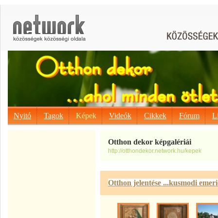
Nyitó
Tagok
Képek
Videók
Cikkek
Fórum
L
Otthon dekor képgalériái
http://otthondekor.network.hu/kepek
Otthon jelentése ...kusmodi emeri