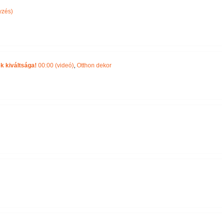
yzés)
k kiváltsága!
00:00 (videó)
,
Otthon dekor