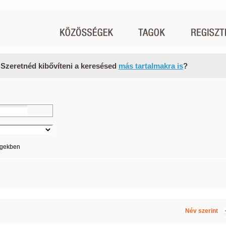
 Szeretnéd kibővíteni a keresésed
más tartalmakra is
?
égekben
Név szerint