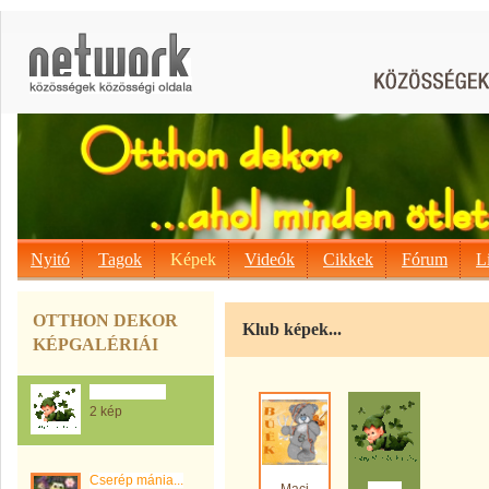
Nyitó
Tagok
Képek
Videók
Cikkek
Fórum
L
OTTHON DEKOR
Klub képek...
KÉPGALÉRIÁI
Klub képek...
2 kép
Cserép mánia...