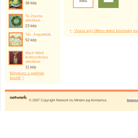
Maci
manó
38 kép
Sz.Zsuzsa
alkotásai
23 kép
Vissza a(z) Otthon dekor közösség ö
Tél...Angyalkák...
52 kép
Mach Márti
textilszobrász
alkotásai
11 kép
Böngéssz a galériák
között!
© 2007 Copyright Network.hu Minden jog fenntartva.
Impre