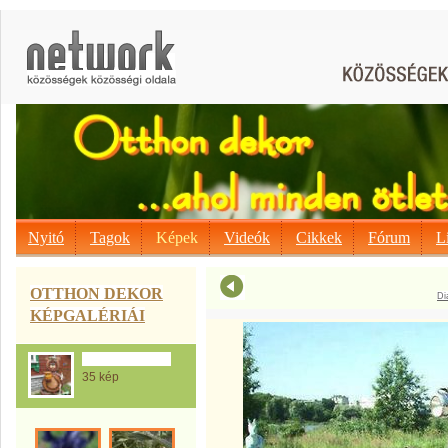
Nyitó
Tagok
Képek
Videók
Cikkek
Fórum
L
OTTHON DEKOR
Di
KÉPGALÉRIÁI
Autógumi mánia
35 kép