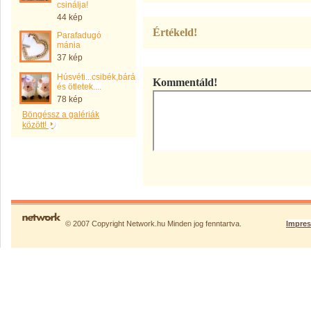
csinálja!
44 kép
Értékeld!
Parafadugó
mánia
37 kép
Húsvéti...csibék,bárányok,kacsák
Kommentáld!
és ötletek....
78 kép
Böngéssz a galériák
között!
© 2007 Copyright Network.hu Minden jog fenntartva.
Impre