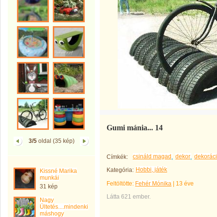
Gumi mánia... 14
3/5
oldal (35 kép)
csináld magad
dekor
dekorác
Címkék:
Hobbi, játék
Kategória:
Kissné Marika
munkái
Feltöltötte:
Fehér Mónika
|
13 éve
31 kép
Látta 621 ember.
Nagy
Ültetés....mindenki
máshogy