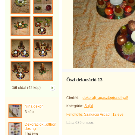
Őszi dekoráció 13
1/6
oldal (42 kép)
dekorálj ragasztópisztollyal!
Címkék:
Saját
Kategória:
Nina dekor
3 kép
Feltöltötte:
Szakácsi Árpád
|
12 éve
Látta 689 ember.
Dekorációk...otthon
desing
194 kép