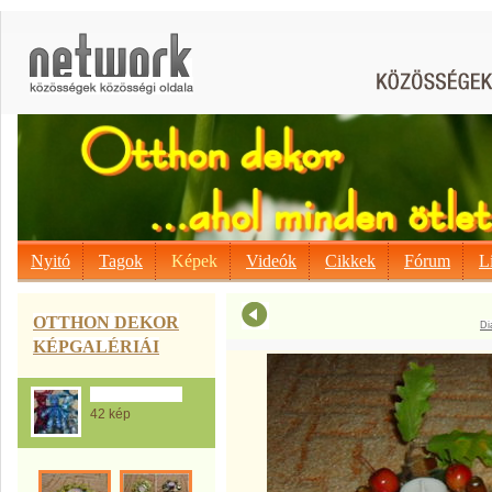
Nyitó
Tagok
Képek
Videók
Cikkek
Fórum
L
OTTHON DEKOR
Di
KÉPGALÉRIÁI
Ajándék ötletek
42 kép