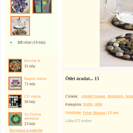
3/3
oldal (19 kép)
Bérciné Ili
31 kép
Ötlet áradat... 15
Bagoly mánia
71 kép
csináld magad
dekoráció
krea
CD mánia
Címkék:
38 kép
Hobbi, játék
Kategória:
Feltöltötte:
Fehér Mónika
|
13 éve
Sz.Zsuzsa
alkotásai
Látta 672 ember.
23 kép
Böngéssz a galériák