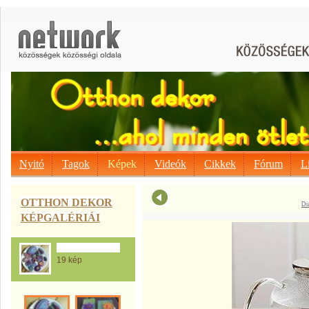
Nyitó
Tagok
Képek
Videók
Cikkek
Fórum
L
OTTHON DEKOR
Di
KÉPGALÉRIÁI
A Kavics mánia...
19 kép