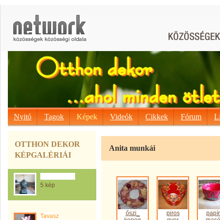
Nyitó
Tagok
Képek
Videók
Cikkek
Fórum
L
OTTHON DEKOR
Anita munkái
KÉPGALÉRIÁI
Anita munkái
5 kép
őszi_
piros
papír
Tavasz