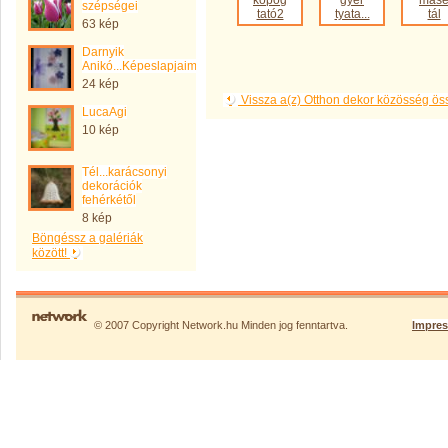
kopog
gyer
mas
szépségei
tató2
tyata...
tál
63 kép
Darnyik
Anikó...Képeslapjaim...
24 kép
Vissza a(z) Otthon dekor közösség ö
LucaAgi
10 kép
Tél...karácsonyi
dekorációk
fehérkétől
8 kép
Böngéssz a galériák
között!
© 2007 Copyright Network.hu Minden jog fenntartva.
Impre