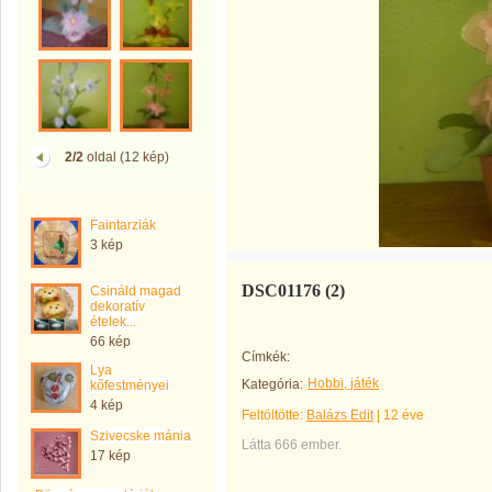
2/2
oldal (12 kép)
Faintarziák
3 kép
DSC01176 (2)
Csináld magad
dekoratív
ételek...
66 kép
Címkék:
Lya
Hobbi, játék
Kategória:
kőfestményei
4 kép
Feltöltötte:
Balázs Edit
|
12 éve
Szivecske mánia
Látta 666 ember.
17 kép