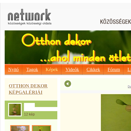
Nyitó
Tagok
Képek
Videók
Cikkek
Fórum
L
OTTHON DEKOR
Di
KÉPGALÉRIÁI
Balázs
Edit...Harisnyamániám
12 kép