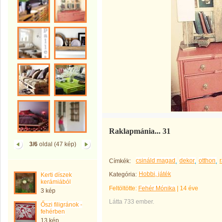
Raklapmánia... 31
3/6
oldal (47 kép)
csináld magad
dekor
otthon
Címkék:
Hobbi, játék
Kategória:
Kerti díszek
kerámiából
Feltöltötte:
Fehér Mónika
|
14 éve
3 kép
Látta 733 ember.
Őszi filigránok -
fehérben
13 kép