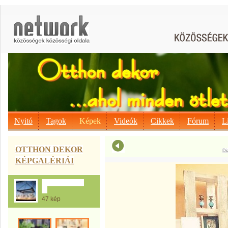
Nyitó
Tagok
Képek
Videók
Cikkek
Fórum
L
OTTHON DEKOR
Di
KÉPGALÉRIÁI
A Raklapmánia
:-)
47 kép