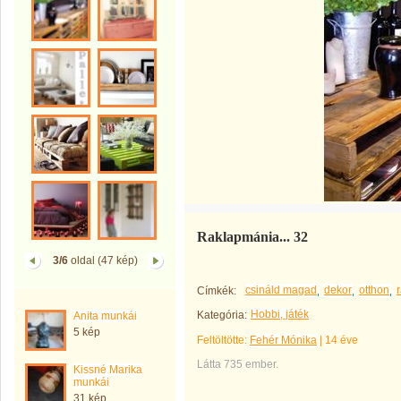
Raklapmánia... 32
3/6
oldal (47 kép)
csináld magad
dekor
otthon
Címkék:
Hobbi, játék
Kategória:
Anita munkái
5 kép
Feltöltötte:
Fehér Mónika
|
14 éve
Látta 735 ember.
Kissné Marika
munkái
31 kép