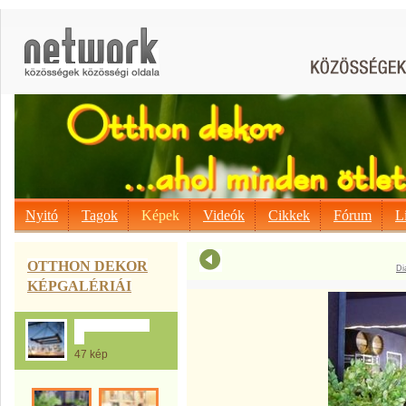
Nyitó
Tagok
Képek
Videók
Cikkek
Fórum
L
OTTHON DEKOR
Di
KÉPGALÉRIÁI
A Raklapmánia
:-)
47 kép