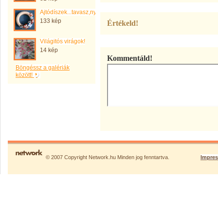
Ajtódíszek...tavasz,nyár,ősz,tél,
133 kép
Értékeld!
Világitós virágok!
14 kép
Kommentáld!
Böngéssz a galériák
között!
© 2007 Copyright Network.hu Minden jog fenntartva.
Impre