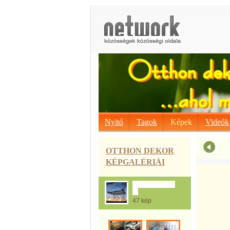
Nyitó
Tagok
Képek
Videók
OTTHON DEKOR
KÉPGALÉRIÁI
A Raklapmánia
:-)
47 kép