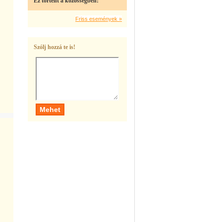
Ez történt a közösségben:
Friss események »
Szólj hozzá te is!