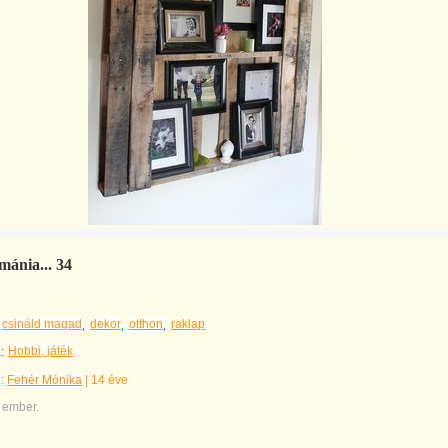
ánia... 34
csináld magad
dekor
otthon
raklap
Hobbi, játék
:
e:
Fehér Mónika
|
14 éve
 ember.