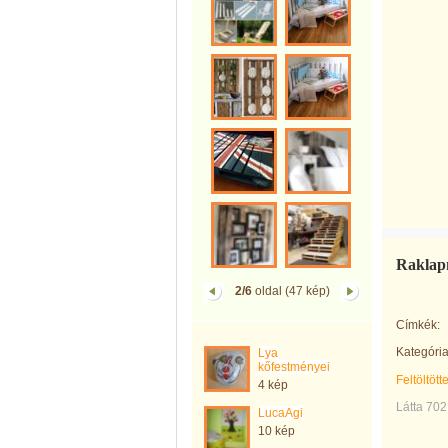
Raklapm
2/6
oldal (47 kép)
Címkék:
Kategória
Lya
kőfestményei
Feltöltött
4 kép
Látta 702
LucaAgi
10 kép