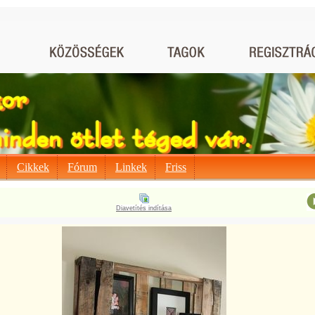
Cikkek
Fórum
Linkek
Friss
Diavetítés indítása