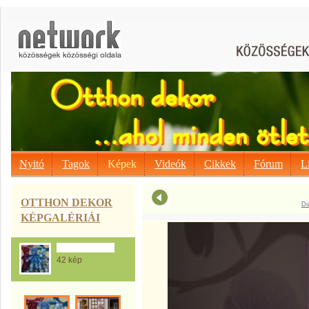
Nyitó
Tagok
Képek
Videók
Cikkek
Fórum
L
OTTHON DEKOR
Di
KÉPGALÉRIÁI
Ajándék ötletek
42 kép