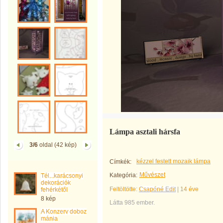
Lámpa asztali hársfa
3/6
oldal (42 kép)
kézzel festett mozaik lámpa
Címkék:
Művészet
Kategória:
Tél...karácsonyi
dekorációk
Feltöltötte:
Csapóné Edit
|
14 éve
fehérkétől
8 kép
Látta 985 ember.
A Konzerv doboz
mánia