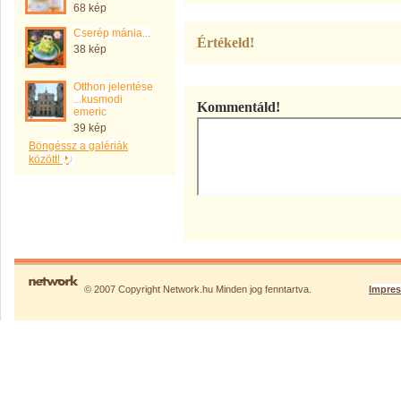
68 kép
Cserép mánia...
Értékeld!
38 kép
Otthon jelentése
...kusmodi
Kommentáld!
emeric
39 kép
Böngéssz a galériák
között!
© 2007 Copyright Network.hu Minden jog fenntartva.
Impre