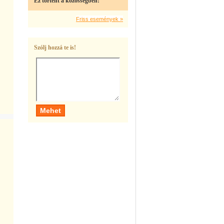
Ez történt a közösségben:
Friss események »
Szólj hozzá te is!