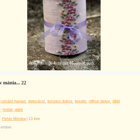
 mánia... 22
csináld magad
dekoráció
konzerv doboz
kreatív
otthon dekor
ötlet
Hobbi, játék
:
e:
Fehér Mónika
|
13 éve
 ember.