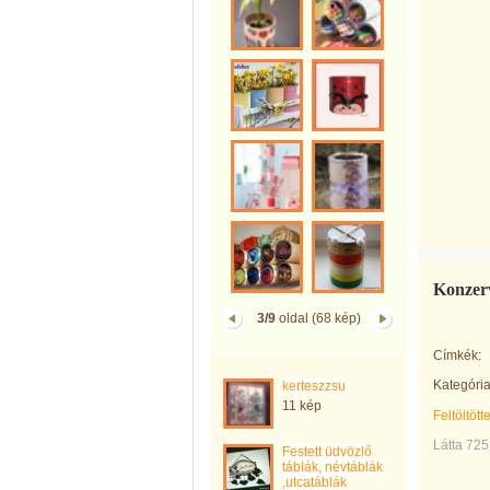
Konzerv
3/9
oldal (68 kép)
Címkék:
Kategória
kerteszzsu
11 kép
Feltöltött
Látta 725
Festett üdvözlő
táblák, névtáblák
,utcatáblák