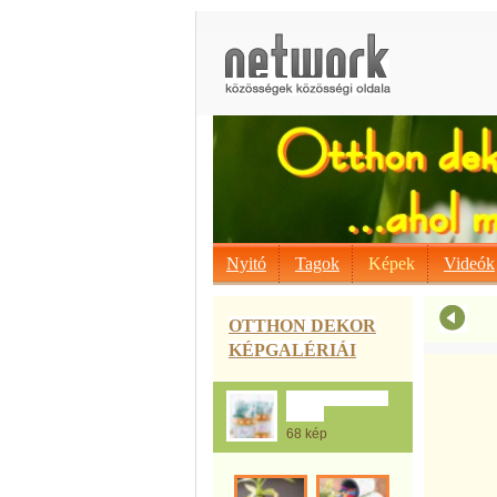
Nyitó
Tagok
Képek
Videók
OTTHON DEKOR
KÉPGALÉRIÁI
A Konzerv doboz
mánia
68 kép