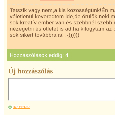
Tetszik vagy nem,a kis közösségünk!Én má
véletlenül keveredtem ide,de örülök neki m
sok kreatív ember van és szebbnél szebb 
nézegetni és ötletet is ad,ha kifogytam az
sok sikert továbbra is! :-))))))
Hozzászólások eddig:
4
Új hozzászólás
Kép feltöltése