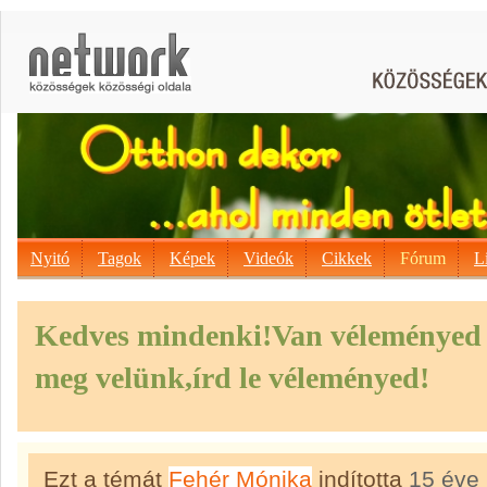
Nyitó
Tagok
Képek
Videók
Cikkek
Fórum
L
Kedves mindenki!Van véleményed 
meg velünk,írd le véleményed!
Ezt a témát
Fehér Mónika
indította
15 éve