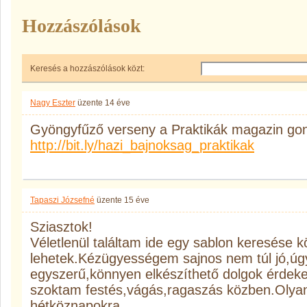
Hozzászólások
Keresés a hozzászólások közt:
Nagy Eszter
üzente
14 éve
Gyöngyfűző verseny a Praktikák magazin go
http://bit.ly/hazi_bajnoksag_praktikak
Tapaszi Józsefné
üzente
15 éve
Sziasztok!
Véletlenül találtam ide egy sablon keresése k
lehetek.Kézügyességem sajnos nem túl jó,úg
egyszerű,könnyen elkészíthető dolgok érdeke
szoktam festés,vágás,ragaszás közben.Olya
hétköznapokra.