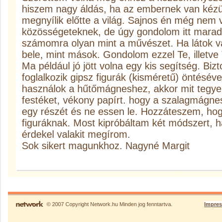
hiszem nagy áldás, ha az embernek van kézü
megnyílik előtte a világ. Sajnos én még nem v
közösségeteknek, de úgy gondolom itt mara
számomra olyan mint a művészet. Ha látok v
bele, mint mások. Gondolom ezzel Te, illetve T
Ma például jó jött volna egy kis segítség. Biz
foglalkozik gipsz figurák (kisméretű) öntésé
használok a hűtőmágneshez, akkor mit tegyek
festéket, vékony papírt. hogy a szalagmágne
egy részét és ne essen le. Hozzáteszem, hogy
figuráknak. Most kipróbáltam két módszert, 
érdekel valakit megírom.
Sok sikert magunkhoz. Nagyné Margit
© 2007 Copyright Network.hu Minden jog fenntartva.
Impre