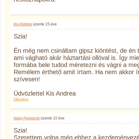
Kis Andrea
üzente
15 éve
Szia!
Én még nem csináltam gipsz kiöntést, de én 
ami vágható akár háztartási ollóval is. Így mie
formába bele tudod méretezni és vágni a me
Remélem érthető amit írtam. Ha nem akkor írj
szívesen!
Üdvözlettel Kis Andrea
Előzmény
Nagy Ferencné
üzente
15 éve
Szia!
Szerettem volna még ehhez a kezdeményezés