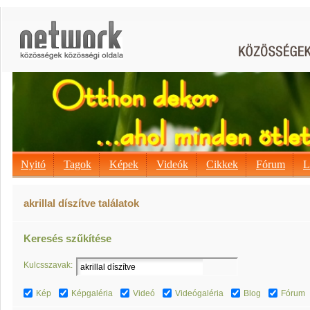
Nyitó
Tagok
Képek
Videók
Cikkek
Fórum
L
akrillal díszítve találatok
Keresés szűkítése
Kulcsszavak:
Kép
Képgaléria
Videó
Videógaléria
Blog
Fórum