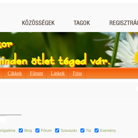
Cikkek
Fórum
Linkek
Friss
eógaléria
Blog
Fórum
Szavazás
Tip
Esemény