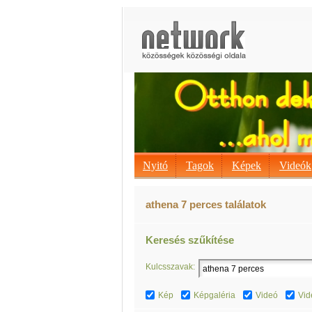
Nyitó
Tagok
Képek
Videók
athena 7 perces találatok
Keresés szűkítése
Kulcsszavak:
Kép
Képgaléria
Videó
Vid