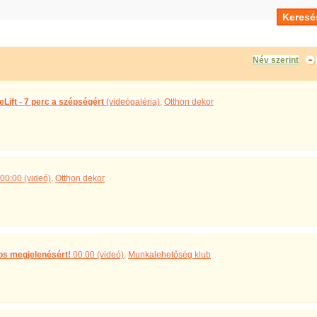
Név szerint
Lift - 7 perc a szépségért
(videógaléria)
,
Otthon dekor
00:00 (videó)
,
Otthon dekor
los megjelenésért!
00:00 (videó)
,
Munkalehetőség klub