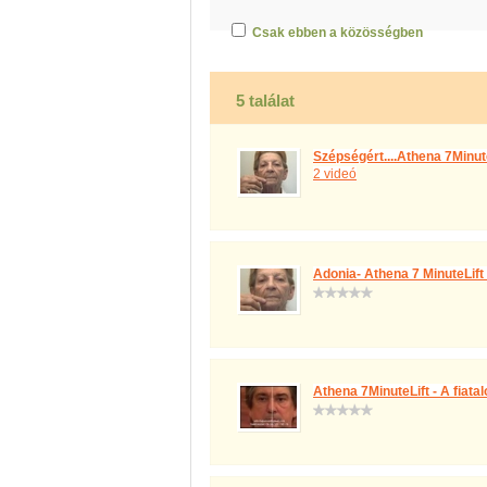
Csak ebben a közösségben
5 találat
Szépségért....Athena 7Minute
2 videó
Adonia- Athena 7 MinuteLift
Athena 7MinuteLift - A fiata