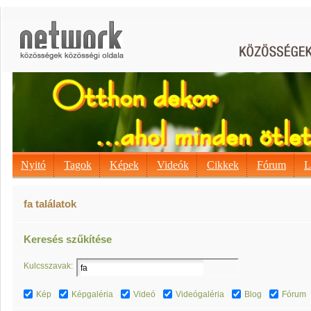
Nyitó
Tagok
Képek
Videók
Cikkek
Fórum
L
fa találatok
Keresés szűkítése
Kulcsszavak:
Kép
Képgaléria
Videó
Videógaléria
Blog
Fórum