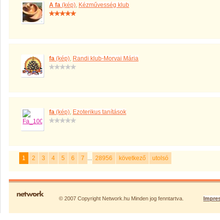
A fa
(kép)
,
Kézművesség klub
fa
(kép)
,
Randi klub-Morvai Mária
fa
(kép)
,
Ezoterikus tanítások
1
2
3
4
5
6
7
...
28956
következő
utolsó
© 2007 Copyright Network.hu Minden jog fenntartva.
Impre