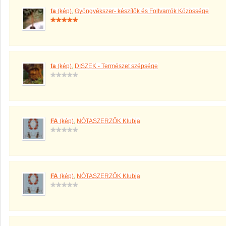
fa
(kép)
,
Gyöngyékszer- készítők és Foltvarrók Közössége
fa
(kép)
,
DISZEK - Természet szépsége
FA
(kép)
,
NÓTASZERZŐK Klubja
FA
(kép)
,
NÓTASZERZŐK Klubja