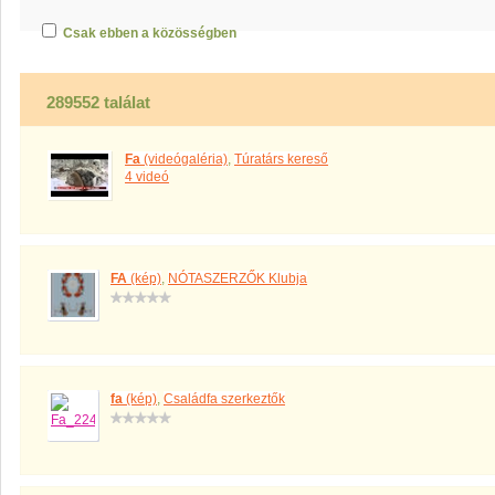
Csak ebben a közösségben
289552 találat
Fa
(videógaléria)
,
Túratárs kereső
4 videó
FA
(kép)
,
NÓTASZERZŐK Klubja
fa
(kép)
,
Családfa szerkeztők