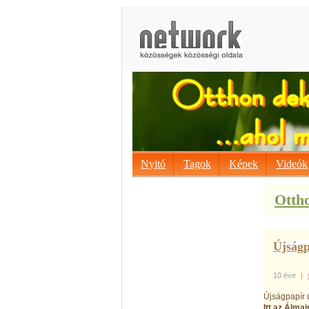
Nyitó
Tagok
Képek
Videók
Ottho
Újságp
10 éve
|
Újságpapír 
Itt az Álma