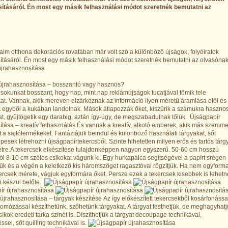
ításáról. Én most egy másik felhasználási módot szeretnék bemutatni az
újrahasznosítása – bosszantó vagy hasznos?
 sokunkat bosszant, hogy nap, mint nap reklámújságok tucatjával tömik tele
at. Vannak, akik mereven elzárkóznak az információ ilyen méretű áramlása elől és
 egyből a kukában landolnak. Mások átlapozzák őket, kiszűrik a számukra haszno
at, gyűjtögetik egy darabig, aztán így-úgy, de megszabadulnak tőlük. Újságpapír
ítása – kreatív felhasználás És vannak a kreatív, alkotó emberek, akik más szemme
 a sajtótermékeket. Fantáziájuk beindul és különböző használati tárgyakat, sőt
pesek létrehozni újságpapírtekercsből. Szinte hihetetlen milyen erős és tartós tárg
létre.A tekercsek elkészítése tulajdonképpen nagyon egyszerű. 50-60 cm hosszú
ól 8-10 cm széles csíkokat vágunk ki. Egy hurkapálca segítségével a papírt srégen
ljük és a végén a keletkező kis háromszöget ragasztóval rögzítjük. Ha nem egyform
ercsek mérete, vágjuk egyformára őket. Persze ezek a tekercsek kisebbek is lehetn
mi készül belőle.
jrahasznosítása – tárgyak készítése Az így előkészített tekercsekből kosárfonássa
mózással készíthetünk, szőhetünk tárgyakat. A tárgyat festhetjük, de meghagyhatj
íkok eredeti tarka színét is. Díszíthetjük a tárgyat decoupage technikával,
sel, sőt quilling technikával is.