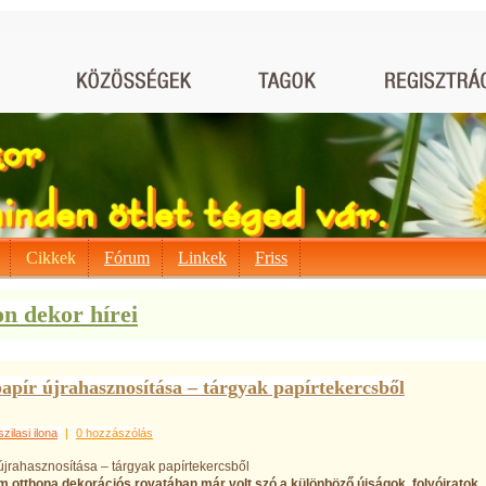
Cikkek
Fórum
Linkek
Friss
n dekor hírei
apír újrahasznosítása – tárgyak papírtekercsből
szilasi ilona
|
0 hozzászólás
újrahasznosítása – tárgyak papírtekercsből
im otthona dekorációs rovatában már volt szó a különböző újságok, folyóiratok