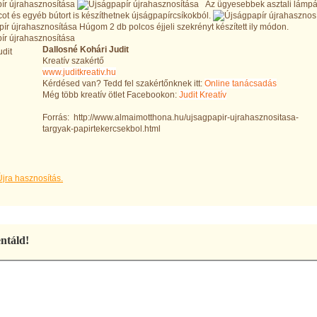
Az ügyesebbek asztali lámpá
ot és egyéb bútort is készíthetnek újságpapírcsíkokból.
Húgom 2 db polcos éjjeli szekrényt készített ily módon.
Dallosné Kohári Judit
Kreatív szakértő
www.juditkreativ.hu
Kérdésed van? Tedd fel szakértőnknek itt:
Online tanácsadás
Még több kreatív ötlet Facebookon:
Judit Kreatív
Forrás: http://www.almaimotthona.hu/ujsagpapir-ujrahasznositasa-
targyak-papirtekercsekbol.html
Újra hasznosítás.
táld!