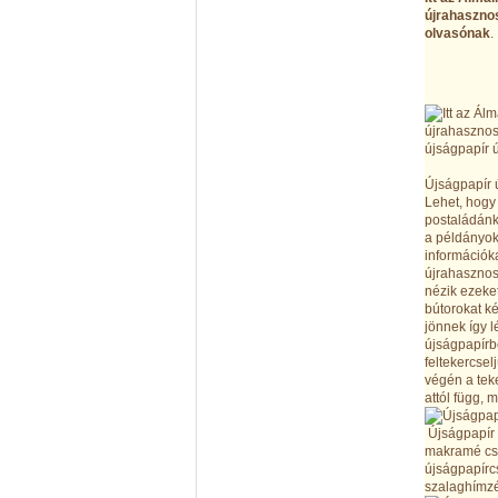
újrahasznos
olvasónak
.
Újságpapír 
Lehet, hogy
postaládánk
a példányok
információk
újrahasznos
nézik ezeket
bútorokat ké
jönnek így 
újságpapírb
feltekercse
végén a tek
attól függ, 
Újságpapír ú
makramé cso
újságpapírcs
szalaghímzés