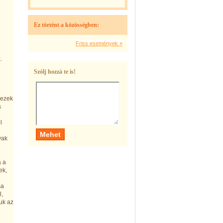
Ez történt a közösségben:
Friss események »
Szólj hozzá te is!
 ezek
s
l
yak
a a
ek,
l,
uk az