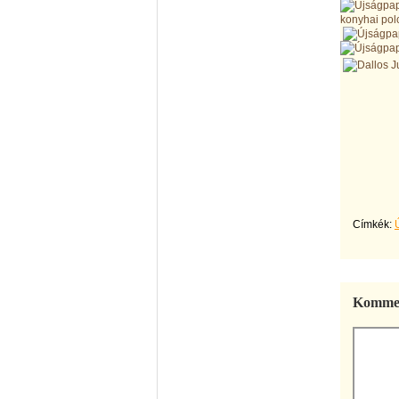
konyhai polc
Címkék:
Kommen