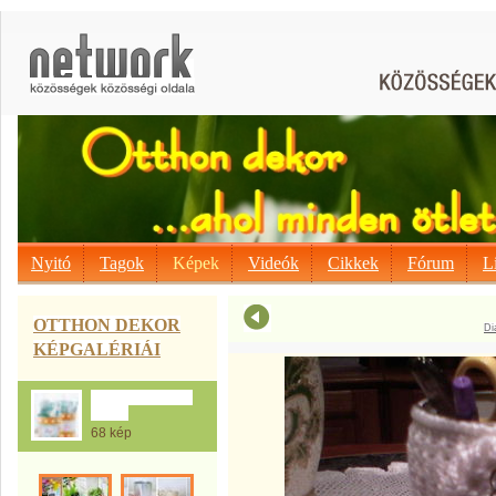
Nyitó
Tagok
Képek
Videók
Cikkek
Fórum
L
OTTHON DEKOR
Di
KÉPGALÉRIÁI
A Konzerv doboz
mánia
68 kép