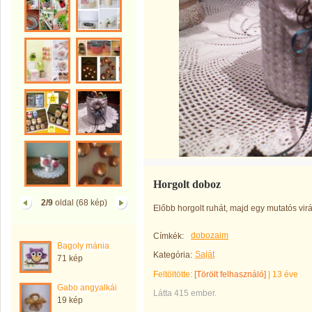
Horgolt doboz
2/9
oldal (68 kép)
Előbb horgolt ruhát, majd egy mutatós vir
dobozaim
Címkék:
Bagoly mánia
Saját
Kategória:
71 kép
Feltöltötte:
[Törölt felhasználó]
|
13 éve
Gabo angyalkái
Látta 415 ember.
19 kép