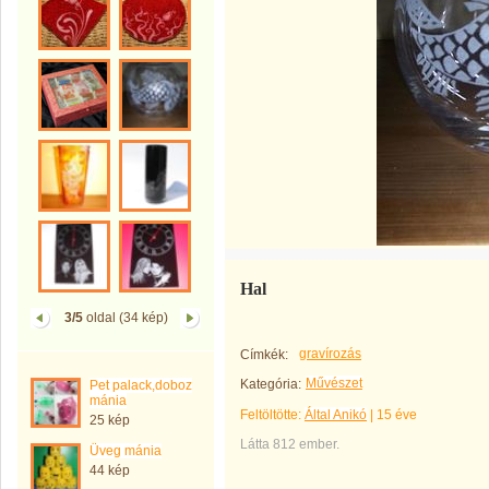
Hal
3/5
oldal (34 kép)
gravírozás
Címkék:
Művészet
Kategória:
Pet palack,doboz
mánia
Feltöltötte:
Által Anikó
|
15 éve
25 kép
Látta 812 ember.
Üveg mánia
44 kép