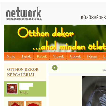
Nyitó
Tagok
Képek
Videók
Cikkek
Fórum
L
OTTHON DEKOR
Di
KÉPGALÉRIÁI
Által Anikó
munkái
34 kép