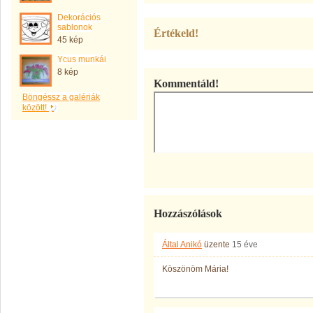
Dekorációs
sablonok
Értékeld!
45 kép
Ycus munkái
8 kép
Kommentáld!
Böngéssz a galériák
között!
Hozzászólások
Által Anikó
üzente
15 éve
Köszönöm Mária!