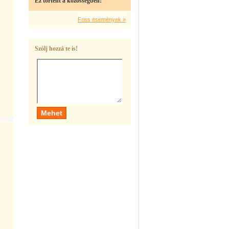
Ez történt a közösségben:
Friss események »
Szólj hozzá te is!