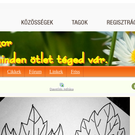
Cikkek
Fórum
Linkek
Friss
Diavetítés indítása