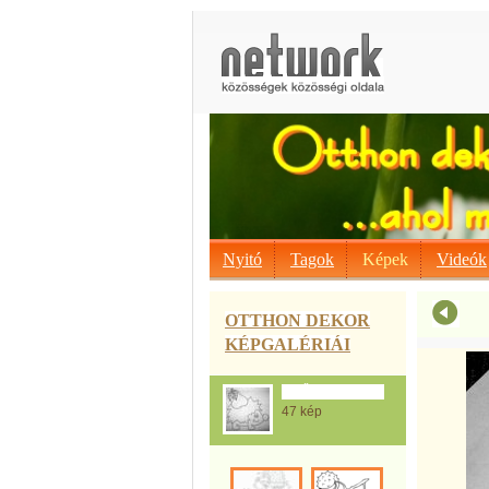
Nyitó
Tagok
Képek
Videók
OTTHON DEKOR
KÉPGALÉRIÁI
Az Őszi sablonok
47 kép