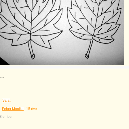
..
Saját
:
e:
Fehér Mónika
|
15 éve
8 ember.