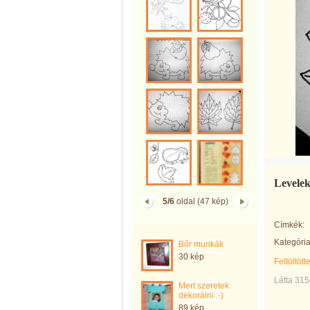
Levelek.
5/6
oldal (47 kép)
Címkék:
Kategória
Bőr munkák
30 kép
Feltöltött
Látta 315
Mert szeretek
dekorálni :-)
89 kép