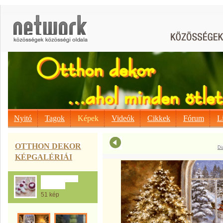
Nyitó
Tagok
Képek
Videók
Cikkek
Fórum
L
OTTHON DEKOR
Di
KÉPGALÉRIÁI
Tél...Ezerarcú
fenyőfa...
51 kép