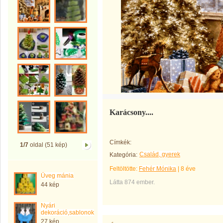
Karácsony....
Címkék:
1/7
oldal (51 kép)
Család, gyerek
Kategória:
Feltöltötte:
Fehér Mónika
|
8 éve
Üveg mánia
Látta 874 ember.
44 kép
Nyári
dekoráció,sablonok
27 kép