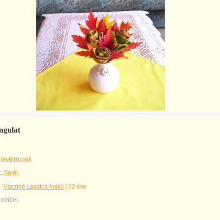
ngulat
levélrózsák
Saját
:
e:
Vácziné Lakatos Anikó
|
12 éve
 ember.