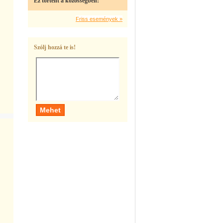
Ez történt a közösségben:
Friss események »
Szólj hozzá te is!