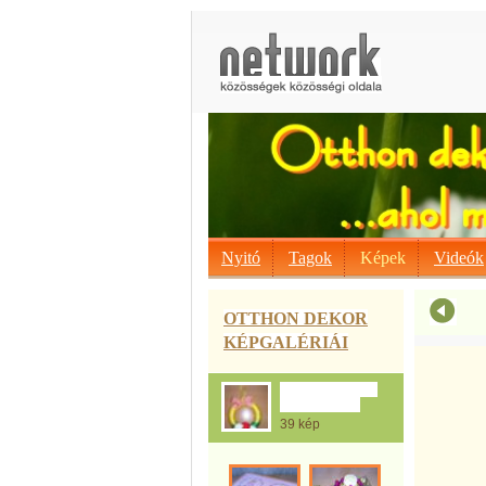
Nyitó
Tagok
Képek
Videók
OTTHON DEKOR
KÉPGALÉRIÁI
Vácziné Lakatos
Anikó munkái
39 kép