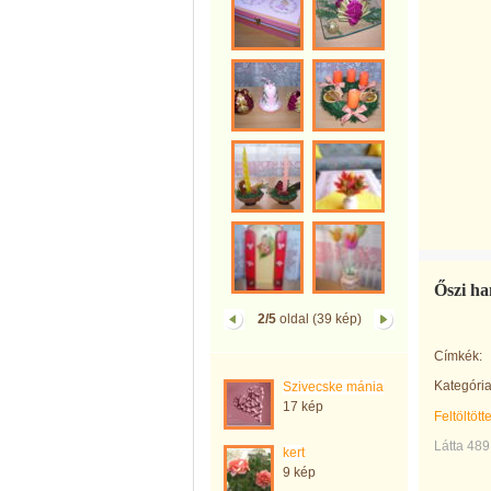
Őszi ha
2/5
oldal (39 kép)
Címkék:
Kategória
Szivecske mánia
17 kép
Feltöltött
Látta 489
kert
9 kép