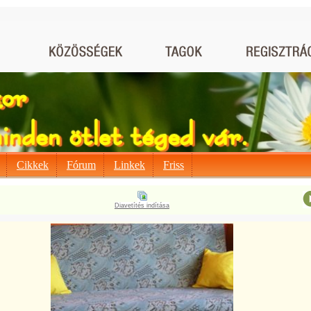
Cikkek
Fórum
Linkek
Friss
Diavetítés indítása