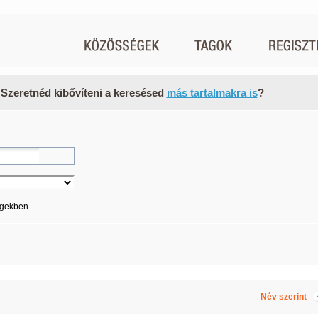
 Szeretnéd kibővíteni a keresésed
más tartalmakra is
?
égekben
Név szerint