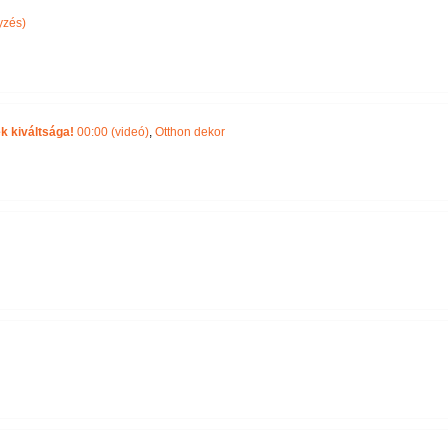
yzés)
k kiváltsága!
00:00 (videó)
,
Otthon dekor