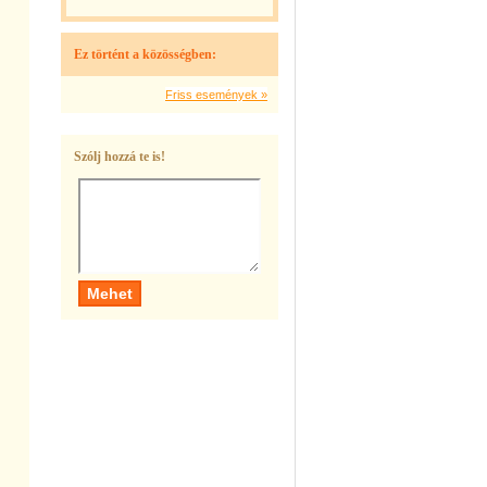
Ez történt a közösségben:
Friss események »
Szólj hozzá te is!