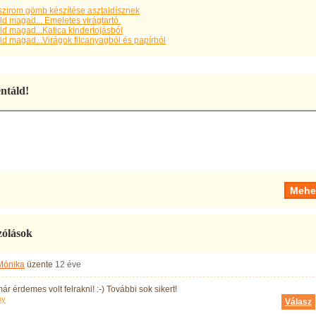
zirom gömb készítése asztaldísznek
d magad... Emeletes virágtartó.
d magad...Katica kindertojásból
d magad...Virágok filcanyagból és papírból
táld!
zólások
Mónika
üzente
12 éve
ár érdemes volt felrakni! :-) További sok sikert!
ny
Válasz