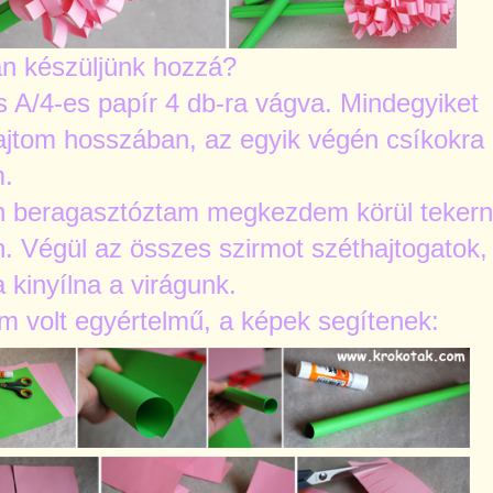
n készüljünk hozzá?
 A/4-es papír 4 db-ra vágva. Mindegyiket
jtom hosszában, az egyik végén csíkokra
.
n beragasztóztam megkezdem körül tekern
. Végül az összes szirmot széthajtogatok,
 kinyílna a virágunk.
m volt egyértelmű, a képek segítenek: