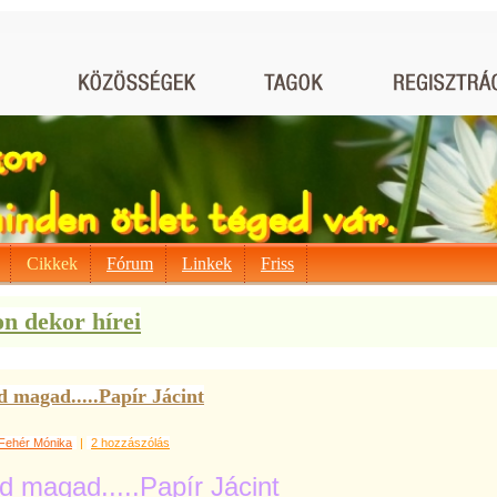
Cikkek
Fórum
Linkek
Friss
n dekor hírei
d magad.....Papír Jácint
Fehér Mónika
|
2 hozzászólás
d magad.....Papír Jácint