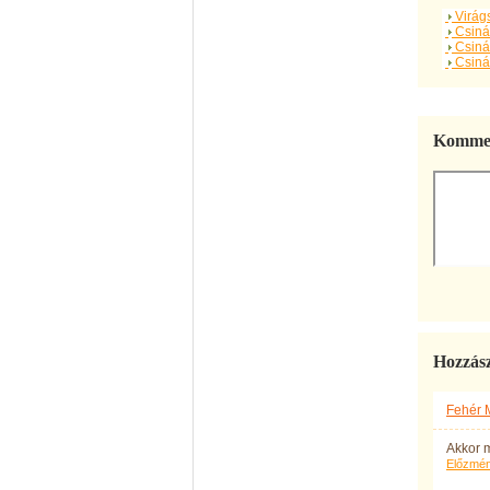
Virágs
Csinál
Csinál
Csinál
Kommen
Hozzás
Fehér 
Akkor m
Előzmé