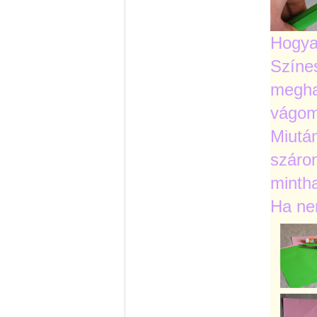
Hogya
Színes
megha
vágom
Miutá
száron
mintha
Ha ne