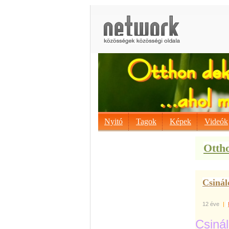
Nyitó
Tagok
Képek
Videók
Ottho
Csinál
12 éve
|
Csinál