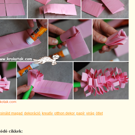
kotak.com
csináld magad
dekoráció
kreatív
otthon dekor
papír
virág
ötlet
ódó cikkek: