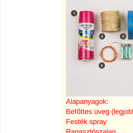
Alapanyagok:
Befőttes üveg (legjob
Festék spray
Ragasztószalag