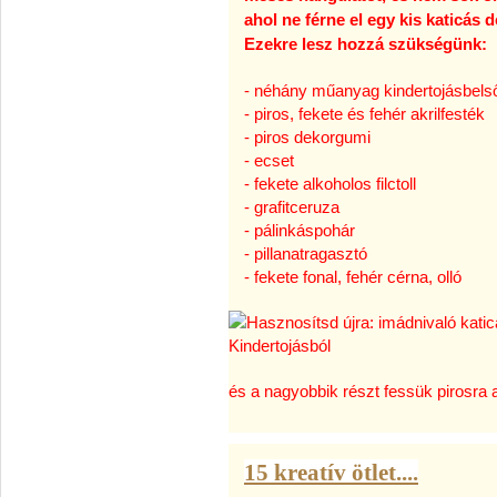
ahol ne férne el egy kis katicás 
Ezekre lesz hozzá szükségünk:
- néhány műanyag kindertojásbel
- piros, fekete és fehér akrilfesték
- piros dekorgumi
- ecset
- fekete alkoholos filctoll
- grafitceruza
- pálinkáspohár
- pillanatragasztó
- fekete fonal, fehér cérna, olló
és a nagyobbik részt fessük pirosra a
15 kreatív ötlet....