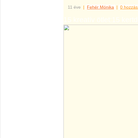
11 éve
|
Fehér Mónika
|
0 hozzás
15 kreatív ötlet:15 kert