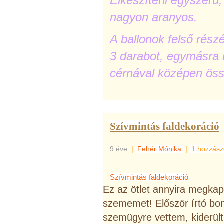
Elkészíteni egyszerű
nagyon aranyos.
A ballonok felső rés
3 darabot, egymásra 
cérnával középen öss
Szívmintás faldekoráció
9 éve
|
Fehér Mónika
|
1 hozzász
Szívmintás faldekoráció
Ez az ötlet annyira megkap
szememet! Először írtó bon
szemügyre vettem, kiderül