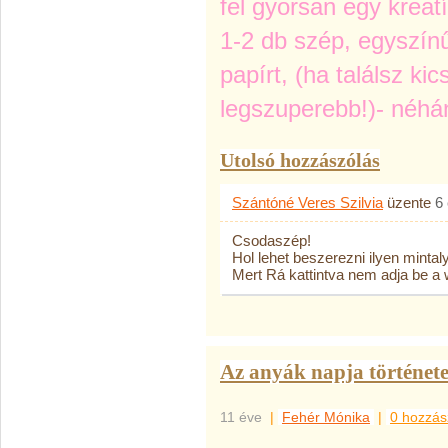
fel gyorsan egy kreat
1-2 db szép, egyszín
papírt, (ha találsz kic
legszuperebb!)- néhá
Utolsó hozzászólás
Szántóné Veres Szilvia
üzente
6
Csodaszép!
Hol lehet beszerezni ilyen minta
Mert Rá kattintva nem adja be a
Az anyák napja története.
11 éve
|
Fehér Mónika
|
0 hozzás