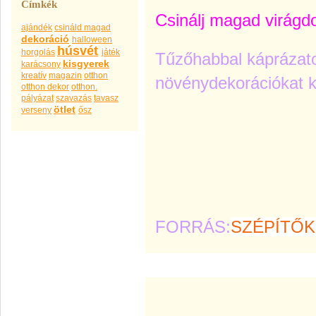
Címkék
Csinálj magad virágd
ajándék
csináld magad
dekoráció
halloween
húsvét
horgolás
játék
Tűzőhabbal káprázato
kisgyerek
karácsony
kreatív
magazin
otthon
növénydekorációkat k
otthon dekor
otthon.
pályázat
szavazás
tavasz
ötlet
verseny
ősz
FORRÁS:
SZÉPÍTŐK