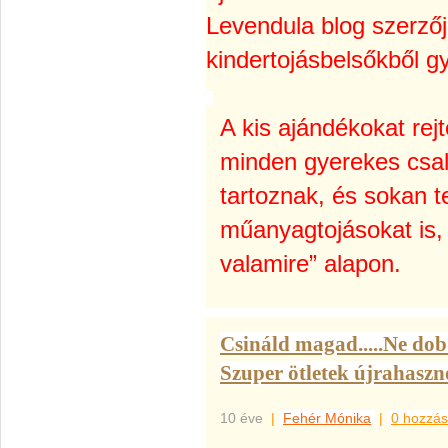
Levendula blog szerzőj
kindertojásbelsőkből g
A kis ajándékokat rejt
minden gyerekes csa
tartoznak, és sokan te
műanyagtojásokat is, 
valamire” alapon.
Csináld magad.....Ne dob
Szuper ötletek újrahaszn
10 éve
|
Fehér Mónika
|
0 hozzás