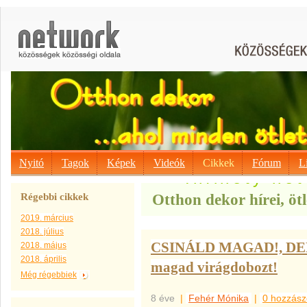
Nyitó
Tagok
Képek
Videók
Cikkek
Fórum
L
Infinety ne
Otthon dekor hírei, ötl
Régebbi cikkek
2019. március
2018. július
CSINÁLD MAGAD!, DEK
2018. május
2018. április
magad virágdobozt!
Még régebbiek
8 éve
|
Fehér Mónika
|
0 hozzász