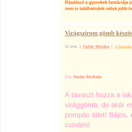
Ráadásul a gyerekek fantáziája jó
nem is találhatnánk náluk jobb kr
Virágszirom gömb készíté
11 éve
|
Fehér Mónika
|
1 hozzás
Írta:
Néder Melinda
A tavaszt hozza a la
virággömb, de akár e
pompás ötlet! Bájos,
csinálni!