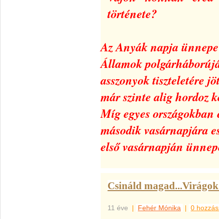
története?
Az Anyák napja ünnepe 
Államok polgárháborújáb
asszonyok tiszteletére j
már szinte alig hordoz k
Míg egyes országokban 
második vasárnapjára e
első vasárnapján ünnep
Csináld magad...Virágok 
11 éve
|
Fehér Mónika
|
0 hozzás