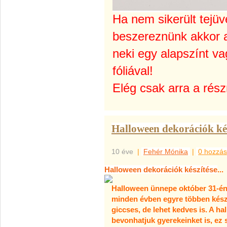
Ha nem sikerült tejü
beszereznünk akkor a
neki egy alapszínt va
fóliával!
Elég csak arra a rész
Halloween dekorációk kész
10 éve
|
Fehér Mónika
|
0 hozzás
Halloween dekorációk készítése
...
Halloween ünnepe október 31-én v
minden évben egyre többen készül
giccses, de lehet kedves is. A h
bevonhatjuk gyerekeinket is, ez