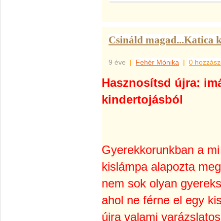
Csináld magad...Katica k
9 éve
|
Fehér Mónika
|
0 hozzász
Hasznosítsd újra: im
kindertojásból
Gyerekkorunkban a mi
kislámpa alapozta meg
nem sok olyan gyereks
ahol ne férne el egy ki
újra valami varázslatos