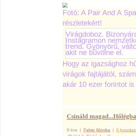
Fotó: A Pair And A Spa
részletekért!
Virágdoboz. Bizonyár
Instagramon nemzetköz
trend. Gyönyörű, vált
akit ne bűvölne el.
Hogy az igazsághoz hű
virágok fajtájától, szá
akár 10 ezer forintot is
Csináld magad...Hőlégba
8 éve
|
Fehér Mónika
|
0 hozzász