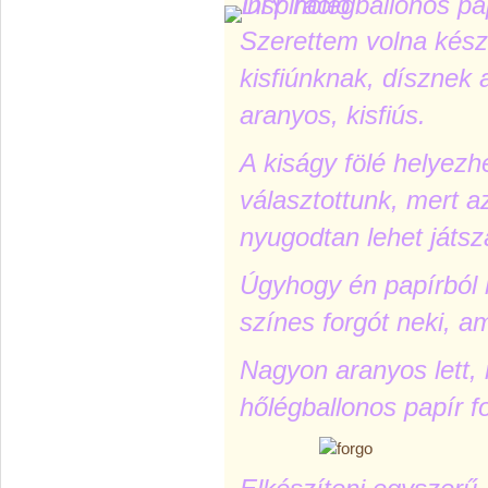
Szerettem volna készí
kisfiúnknak, dísznek 
aranyos, kisfiús.
A kiságy fölé helyezhe
választottunk, mert az
nyugodtan lehet játsza
Úgyhogy én papírból 
színes forgót neki, am
Nagyon aranyos lett,
hőlégballonos papír f