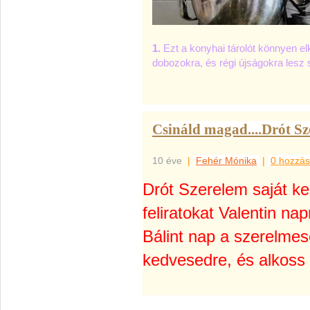
1.
Ezt a konyhai tárolót könnyen e
dobozokra, és régi újságokra lesz
Csináld magad....Drót Sz
10 éve
|
Fehér Mónika
|
0 hozzás
Drót Szerelem saját ke
feliratokat Valentin nap
Bálint nap a szerelmes
kedvesedre, és alkoss 