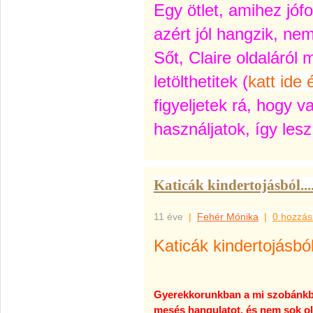
Egy ötlet, amihez jófo
azért jól hangzik, ne
Sőt, Claire oldaláról 
letölthetitek (
katt ide 
figyeljetek rá, hogy 
használjatok, így lesz
Katicák kindertojásból...
11 éve
|
Fehér Mónika
|
0 hozzás
Katicák kindertojásból
Gyerekkorunkban a mi szobánkba
mesés hangulatot, és nem sok ol