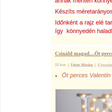
annak mentén könnyeb
Készíts méretarányos
Időnként a rajz elé tar
így könnyedén haladh
Csináld magad....Öt perc
10 éve
|
Fehér Mónika
|
0 hozzás
Öt perces Valentin