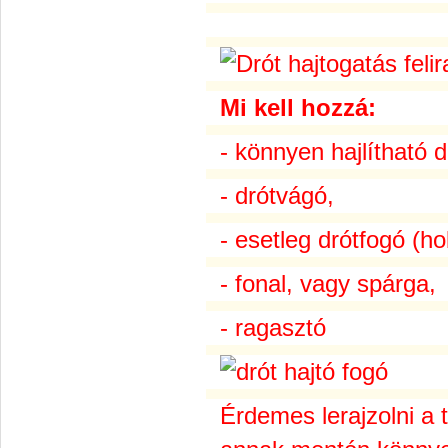
Mi kell hozzá:
- könnyen hajlítható d
- drótvágó,
- esetleg drótfogó (h
- fonal, vagy spárga,
- ragasztó
Érdemes lerajzolni a t