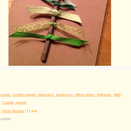
asztal
csináld magad
dekoráció
karácsony
otthon dekor
télkreatív
ötlet
Család, gyerek
:
e:
Fehér Mónika
|
11 éve
 ember.