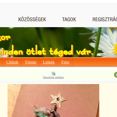
Cikkek
Fórum
Linkek
Friss
Diavetítés indítása