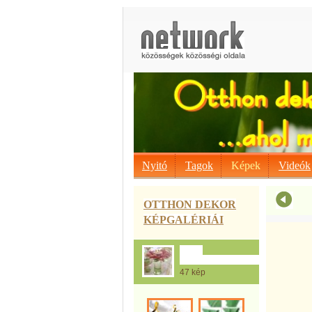
Nyitó
Tagok
Képek
Videók
OTTHON DEKOR
KÉPGALÉRIÁI
Asztal
dekorációk....ötletek...
47 kép