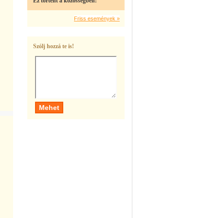
Ez történt a közösségben:
Friss események »
Szólj hozzá te is!