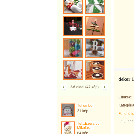
dekor 1
2/6
oldal (47 kép)
Címkék:
Kategória
Tél ember
31 kép
Feltöltött
Látta 492
Tél...Ezerarcú
Mikulás.....
84 kép