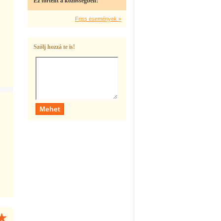
Ez történt a közösségben:
Friss események »
Szólj hozzá te is!