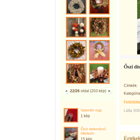
Őszi dís
Címkék:
22/26
oldal (203 kép)
Kategória
Feltöltött
Valentin nap
Látta 306
1 kép
Őszi dekoráció
ötleteim
Értékel
15 kép