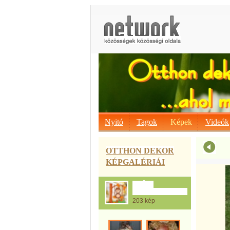
Nyitó
Tagok
Képek
Videók
OTTHON DEKOR
KÉPGALÉRIÁI
Az Őszi
dekoráció,sablonok
203 kép