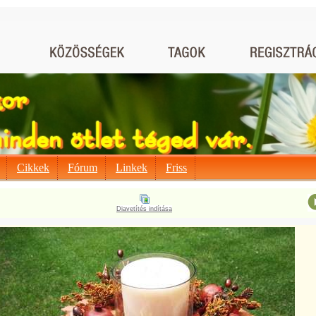
Cikkek
Fórum
Linkek
Friss
Diavetítés indítása