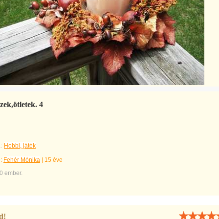
zek,ötletek. 4
Hobbi, játék
:
e:
Fehér Mónika
|
15 éve
0 ember.
d!