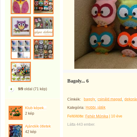
Bagoly... 6
9/9
oldal (71 kép)
bagoly
csináld magad
dekorá
Címkék:
Hobbi, játék
Kategória:
Klub képek...
2 kép
Feltöltötte:
Fehér Mónika
|
10 éve
Látta 443 ember.
Ajándék ötletek
42 kép