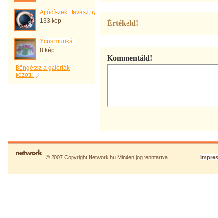
Ajtódíszek...tavasz,nyár,ősz,tél,
133 kép
Értékeld!
Ycus munkái
8 kép
Kommentáld!
Böngéssz a galériák
között!
© 2007 Copyright Network.hu Minden jog fenntartva.
Impre