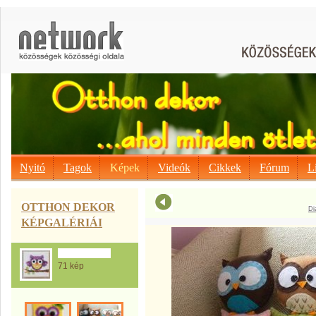
Nyitó
Tagok
Képek
Videók
Cikkek
Fórum
L
OTTHON DEKOR
Di
KÉPGALÉRIÁI
Bagoly mánia
71 kép