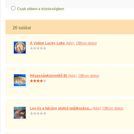
Csak ebben a közösségben
26 találat
A Vidám Lucky Luke
(kép)
,
Otthon dekor
Hézasságközvetítő Bt
(kép)
,
Otthon dekor
Leo és a bárány utolsó találkozása...
(kép)
,
Otthon dekor