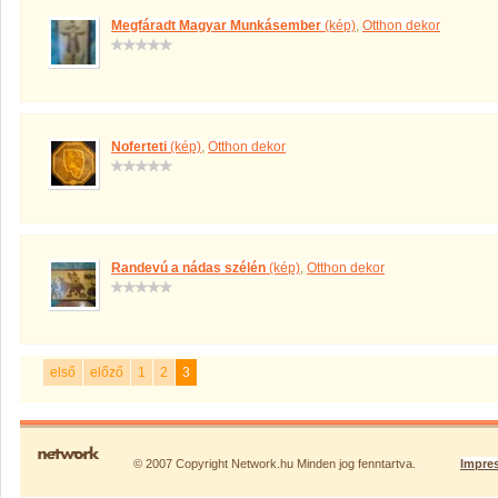
Megfáradt Magyar Munkásember
(kép)
,
Otthon dekor
Noferteti
(kép)
,
Otthon dekor
Randevú a nádas szélén
(kép)
,
Otthon dekor
első
előző
1
2
3
© 2007 Copyright Network.hu Minden jog fenntartva.
Impre