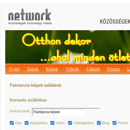
Nyitó
Tagok
Képek
Videók
Cikkek
Fórum
L
Faintarzia képek találatok
Keresés szűkítése
Kulcsszavak:
Kép
Képgaléria
Videó
Videógaléria
Blog
Fórum