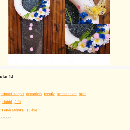
radat 14
csináld magad
dekoráció
kreatív
otthon dekor
ötlet
Hobbi, játék
:
e:
Fehér Mónika
|
13 éve
 ember.