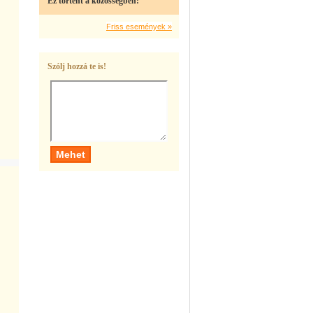
Ez történt a közösségben:
Friss események »
Szólj hozzá te is!