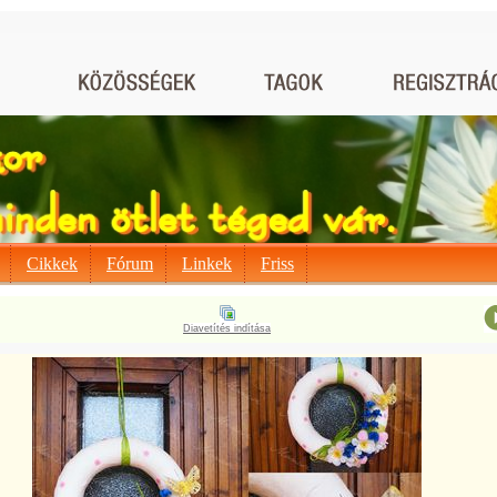
Cikkek
Fórum
Linkek
Friss
Diavetítés indítása