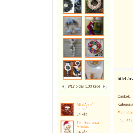
ötlet á
8/17
oldal (133 kép)
Címkék:
Kategória
Által Anikó
munkái
Feltöltött
34 kép
Látta 534
Tél...Ezerarcú
Mikulás.....
84 kép