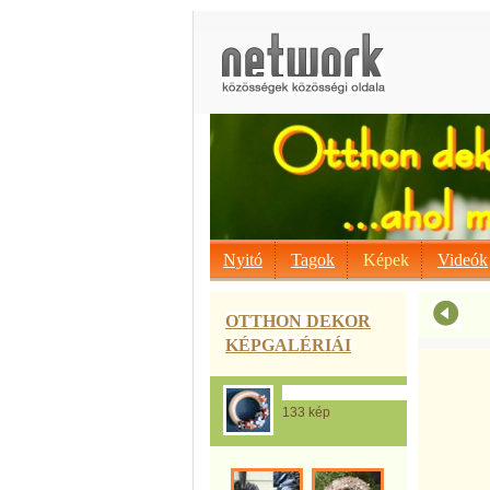
Nyitó
Tagok
Képek
Videók
OTTHON DEKOR
KÉPGALÉRIÁI
Ajtódíszek...tavasz,nyár,ősz,tél,
133 kép